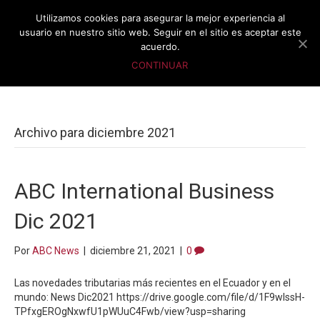
Utilizamos cookies para asegurar la mejor experiencia al
usuario en nuestro sitio web. Seguir en el sitio es aceptar este
acuerdo.
CONTINUAR
Archivo para diciembre 2021
ABC International Business
Dic 2021
Por
ABC News
|
diciembre 21, 2021
|
0
Las novedades tributarias más recientes en el Ecuador y en el
mundo: News Dic2021 https://drive.google.com/file/d/1F9wIssH-
TPfxgEROgNxwfU1pWUuC4Fwb/view?usp=sharing